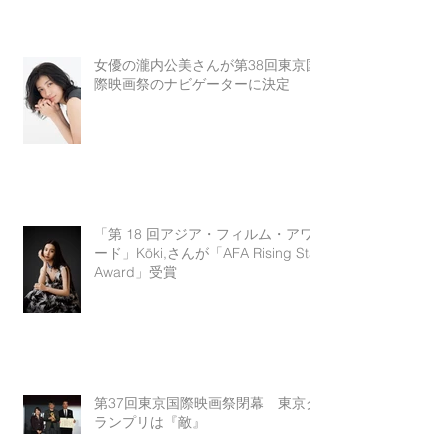
女優の瀧内公美さんが第38回東京国
際映画祭のナビゲーターに決定
「第 18 回アジア・フィルム・アワ
ード」Kōki,さんが「AFA Rising Star
Award」受賞
第37回東京国際映画祭閉幕 東京グ
ランプリは『敵』