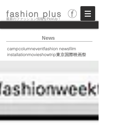
fashion plus
最新のファッション情報をPickUp！
News
camp
column
event
fashion news
film
installation
movie
show
trip
東京国際映画祭