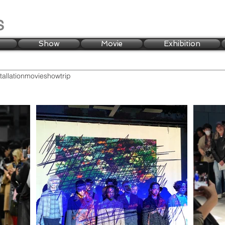
s
Show
Movie
Exhibition
tallation
movie
show
trip