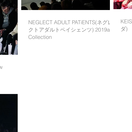
KEI
NEGLECT ADULT PATiENTS(ネグレ
ダ) 2
クトアダルトペイシェンツ) 2019aw
Collection
w