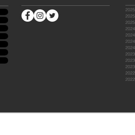
202
202
202
202
202
202
202
202
202
202
202
202
Copyright (c) 2020 PLUS VOUS TOKYO All Rights Reserved.
ted with
Wix.com
© 2015 by plus vous tokyo