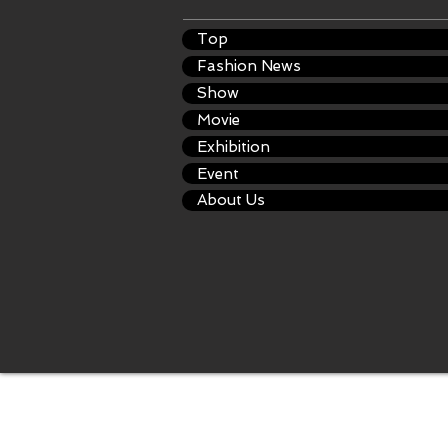
Top
Fashion News
Show
Movie
Exhibition
Event
About Us
© 2023 by My Weight Lost Journey. Proudly Crea