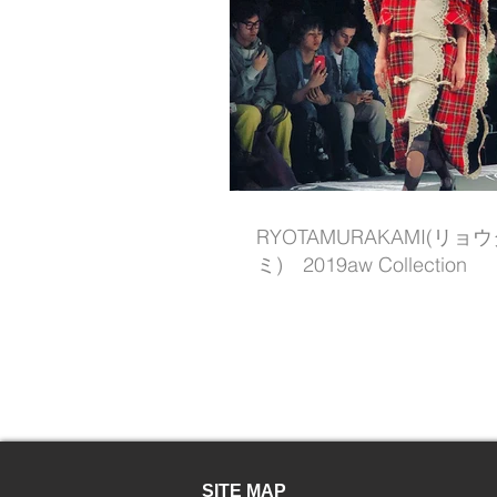
RYOTAMURAKAMI(リ
ミ) 2019aw Collection
SITE MAP