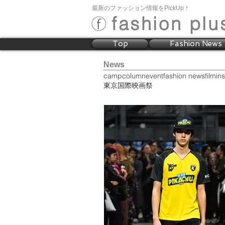
最新のファッション情報をPickUp！
fashion plu
Top
Fashion News
News
camp
column
event
fashion news
film
ins
東京国際映画祭