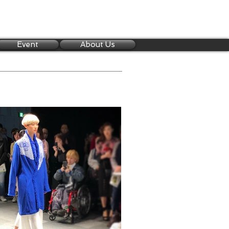
Event
About Us