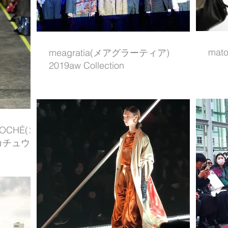
mato
meagratia(メアグラーティア)
2019aw Collection
CHÉ(コ
カチュウ」