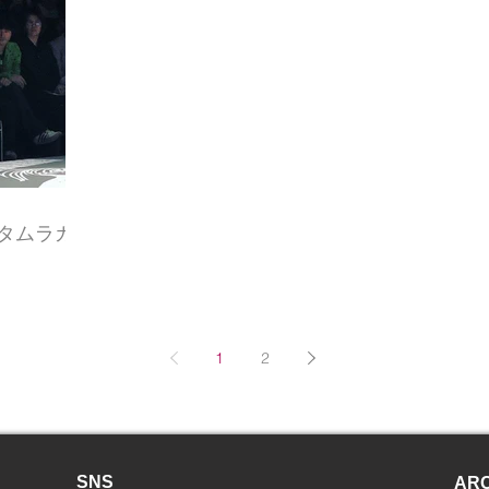
ョウタムラカ
1
2
SNS
ARC