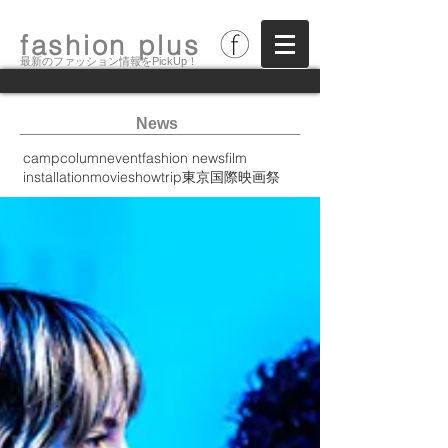
fashion plus
最新のファッション情報をPickUp！
News
camp
column
event
fashion news
film
installation
movie
show
trip
東京国際映画祭