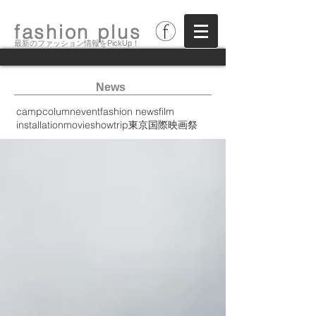
fashion plus
最新のファッション情報をPickUp！
News
camp
column
event
fashion news
film
installation
movie
show
trip
東京国際映画祭