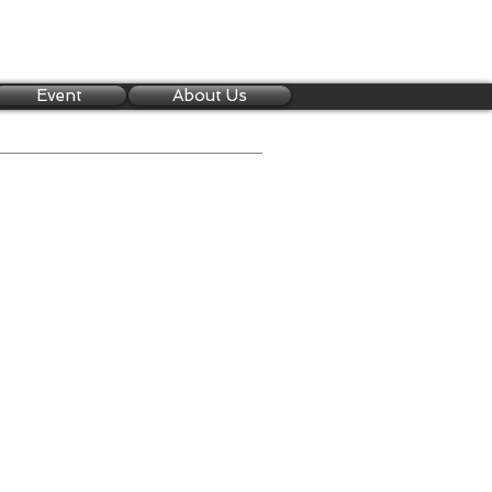
Event
About Us