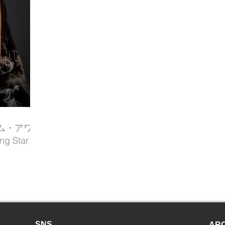
ルム・アワー
g Star
SNS
ARC