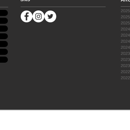
202
202
202
202
202
202
202
202
202
202
202
202
Copyright (c) 2020 PLUS VOUS TOKYO All Rights Reserved.
© 2015 by plus vous tokyo