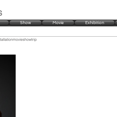
s
Show
Movie
Exhibition
tallation
movie
show
trip