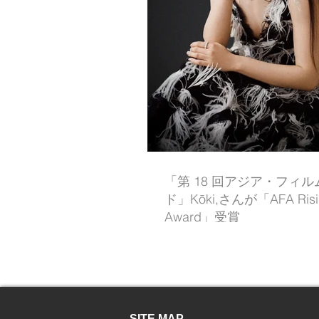
「第 18 回アジア・フィ
ド」Kōki,さんが「AFA Risin
Award」受賞
SITE MAP