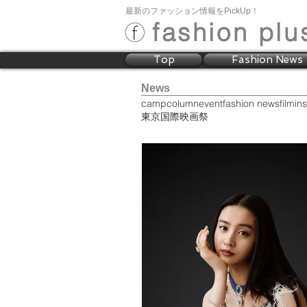
最新のファッション情報をPickUp！
fashion plu
Top
Fashion News
News
camp
column
event
fashion news
film
ins
東京国際映画祭