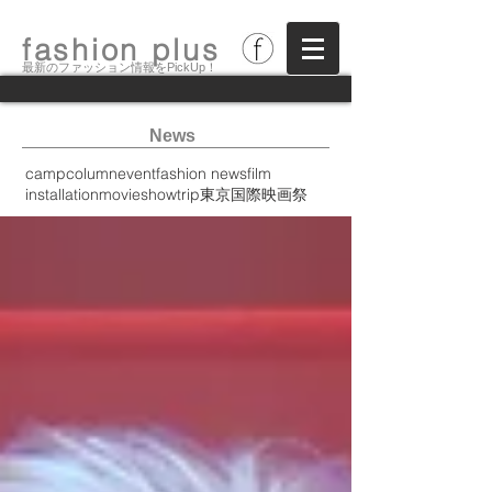
fashion plus
最新のファッション情報をPickUp！
News
camp
column
event
fashion news
film
installation
movie
show
trip
東京国際映画祭