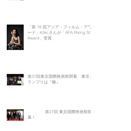
「第 18 回アジア・フィルム・アワ
ード」Kōki,さんが「AFA Rising Star
Award」受賞
第37回東京国際映画祭閉幕 東京グ
ランプリは『敵』
第37回 東京国際映画祭開
幕！