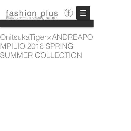
fashion plus
最新のファッション情報をPickUp！
OnitsukaTiger×ANDREAPO
MPILIO 2016 SPRING
SUMMER COLLECTION