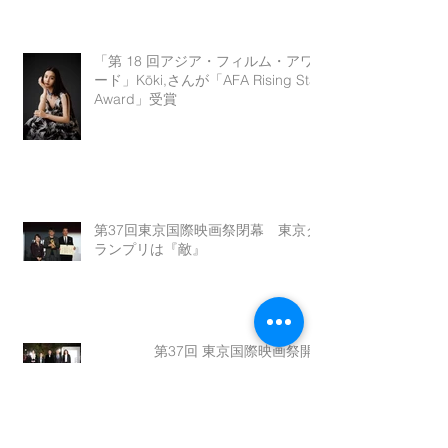
「第 18 回アジア・フィルム・アワ
ード」Kōki,さんが「AFA Rising Star
Award」受賞
第37回東京国際映画祭閉幕 東京グ
ランプリは『敵』
第37回 東京国際映画祭開
幕！