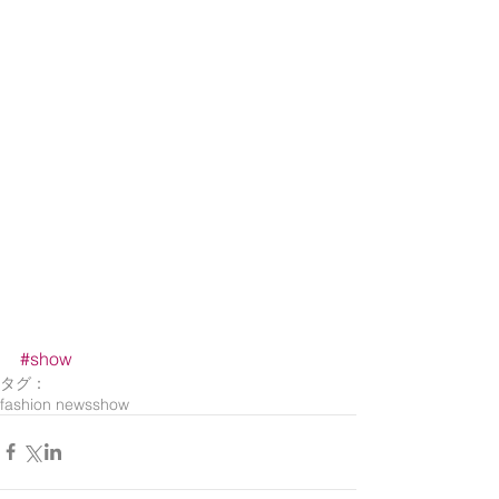
#show
タグ：
fashion news
show