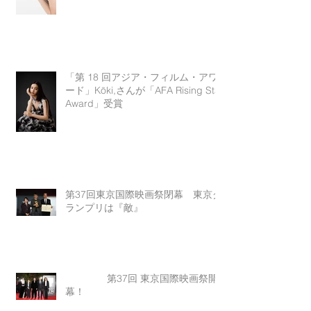
「第 18 回アジア・フィルム・アワ
ード」Kōki,さんが「AFA Rising Star
Award」受賞
第37回東京国際映画祭閉幕 東京グ
ランプリは『敵』
第37回 東京国際映画祭開
幕！