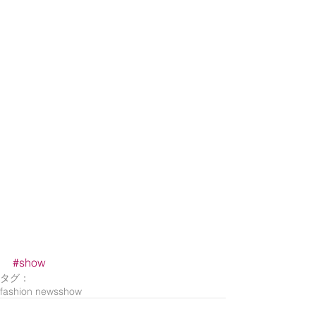
#show
タグ：
fashion news
show