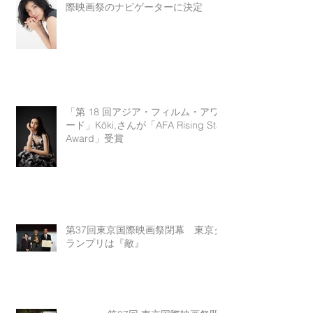
際映画祭のナビゲーターに決定
「第 18 回アジア・フィルム・アワ
ード」Kōki,さんが「AFA Rising Star
Award」受賞
第37回東京国際映画祭閉幕 東京グ
ランプリは『敵』