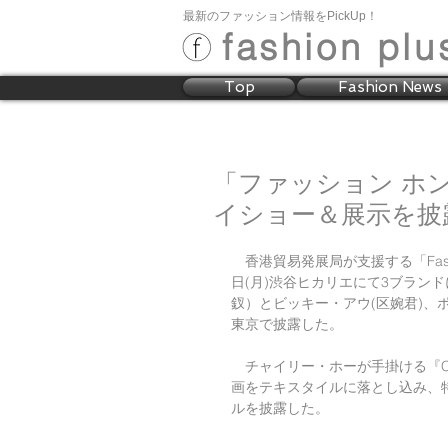
最新のファッション情報をPickUp！
fashion plu
Top
Fashion News
「ファッション ホ
イショー＆展示を披
　香港貿易発展局が支援する「Fashi
日(月)渋谷ヒカリエにて3ブラン
釵）とビッキー・アウ(区婉君)、
東京で披露した。
　チャイリー・ホーが手掛ける『Ch
画をテキスタイルに落とし込み、
ルを披露した。