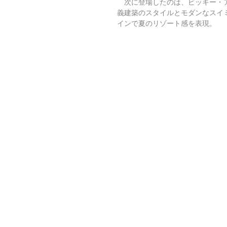
　次に登場したのは、ビッキー・アウ
義建築のスタイルとモダンなスイ
インで夏のリゾート感を表現。