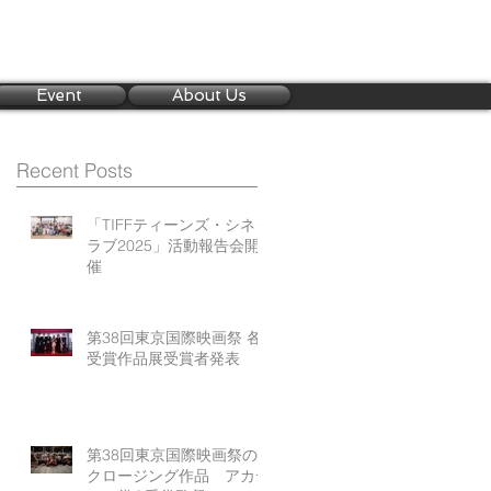
Event
About Us
Recent Posts
「TIFFティーンズ・シネク
ラブ2025」活動報告会開
催
第38回東京国際映画祭 各
受賞作品展受賞者発表
第38回東京国際映画祭の
クロージング作品 アカデ