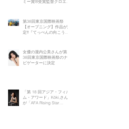
ミー賞®受賞監督クロエ・
ジャオの最新作『ハムネッ
ト』
第38回東京国際映画祭
【オープニング】作品が決
定‼『てっぺんの向こうに
あなたがいる』
女優の瀧内公美さんが第
38回東京国際映画祭のナ
ビゲーターに決定
「第 18 回アジア・フィル
ム・アワード」Kōki,さん
が「AFA Rising Star
Award」受賞