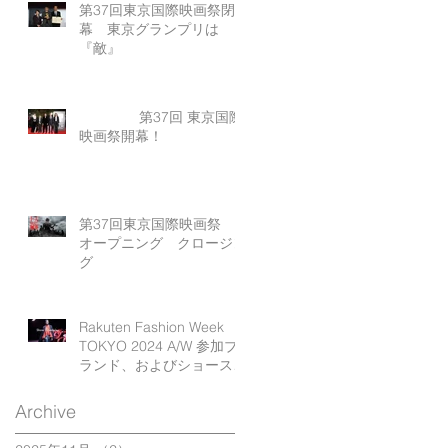
第37回東京国際映画祭閉
幕 東京グランプリは
『敵』
第37回 東京国際
映画祭開幕！
第37回東京国際映画祭
オープニング クロージン
グ
Rakuten Fashion Week
TOKYO 2024 A/W 参加ブ
ランド、およびショースケ
ジュール発表
Archive