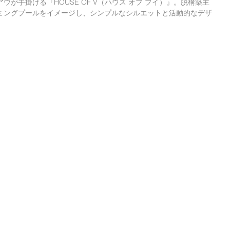
が手掛ける『HOUSE OF V（ハウス オブ ブイ）』。脱構築主
ミングプールをイメージし、シンプルなシルエットと活動的なデザ