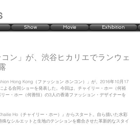
s
Show
Movie
Exhibition
ンコン」が、渋谷ヒカリエでランウェ
露
on Hong Kong（ファッション ホンコン）」が、2016年10月17
ドによる合同ショーを発表した。今回は、チャイリー・ホー（何裕
ポリー・ホー（何善恒）の3人の香港ファッション・デザイナーを
ailie Ho（チャイリー・ホー）』からスタート。自ら描いた水彩
特殊なシルエットと生地のテンションを癒合させた革新的なスタイ