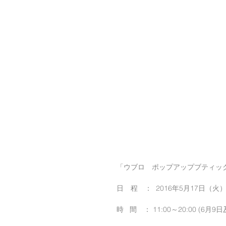
「ウブロ　ポップアップブティッ
日　程　：  2016年5月17日（火
時   間　： 11:00～20:00 (6月