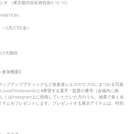
ジオ （東京都渋谷区神宮前4-12-10） 
HIBITION」
）～5月27日(金）
吹抜け大階段
ン参加概要】
ポップアップブティックなど表参道ヒルズのウブロにまつわる写真
LovesOmotesandoと#希望する選手・監督の番号（会場内に掲
terもしくはInstagram上に投稿していただいた方のうち、抽選で各１名
イテムをプレゼントします。プレゼントする展示アイテムは、特別