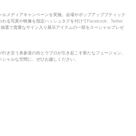
ャルメディアキャンペーンを実施。会場やポップアップブティック
写真や映像を指定ハッシュタグを付けてFacebook、Twitter
ると、抽選で貴重なサイン入り展示アイテムの一部をスペシャルプレゼ
が行き交う表参道の街とウブロが引き起こす新たなフュージョン。
ペシャルな空間に、ぜひお越しください。