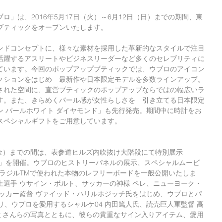
ロ」は、2016年5月17日（火）～6月12日（日）までの期間、東
ブティックをオープンいたします。
ンドコンセプトに、様々な素材を採用した革新的なスタイルで注目
活躍するアスリートやビジネスリーダーなど多くのセレブリティに
ています。今回のポップアップブティックでは、ウブロのアイコン
クションをはじめ　最新作や日本限定モデルを多数ラインアップ。
された空間に、直営ブティックのポップアップならではの幅広いラ
す。また、きらめくパール感が女性らしさを　引き立てる日本限定
ン パールホワイト ダイヤモンド」も先行発売。期間中に時計をお
スペシャルギフトをご用意しています。
（金）までの間は、表参道ヒルズ内吹抜け大階段にて特別展示
IBITION」を開催。ウブロのヒストリーパネルの展示、スペシャルムービ
プ　ブラジルTMで使われた本物のレフリーボードを一般公開いたしま
上選手 ウサイン・ボルト、サッカーの神様 ペレ、ニューヨーク・
サッカー監督 ヴァイッド・ハリルホジッチ氏をはじめ、ウブロとパ
リ、ウブロを愛用するシャルケ04 内田篤人氏、読売巨人軍監督 高
ボミさんらの写真とともに、彼らの貴重なサイン入りアイテム、愛用