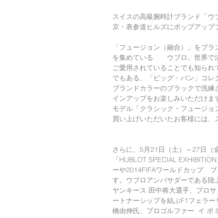
スイスの高級腕時計ブランド「ウブ
京・表参道ヒルズにポップアップ
「フュージョン（融合）」をブラ
を集めている　　ウブロ。世界で
ご愛用されていることでも知られ
でもある、「ビッグ・バン」コレ
ブランドカラーのブラックで洗練
インアップをお楽しみいただけま
モデル「クラシック・フュージョ
買い上げいただいたお客様には、
さらに、5月21日（土）～27日
「HUBLOT SPECIAL EXH
ーや2014FIFAワールドカッ
す。ウブロアンバサダーである陸
ヤンキース 田中将大選手、プロ
ートナーシップを結ぶF1フェラー
橋由伸氏、プロゴルファー  イ 