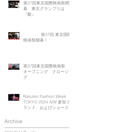
第37回東京国際映画祭閉
幕 東京グランプリは
『敵』
第37回 東京国際
映画祭開幕！
第37回東京国際映画祭
オープニング クロージン
グ
Rakuten Fashion Week
TOKYO 2024 A/W 参加ブ
ランド、およびショースケ
ジュール発表
Archive