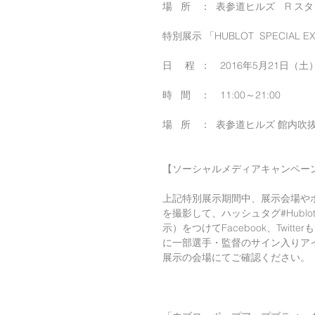
場   所　：  表参道ヒルズ　R スタ
特別展示 「HUBLOT  SPECIAL EX
日　 程  ：　2016年5月21日（土
時   間　：　11:00～21:00
場   所　：  表参道ヒルズ 館内
【ソーシャルメディアキャンペー
上記特別展示期間中、展示会場や
を撮影して、ハッシュタグ#Hublot
示）をつけてFacebook、Twit
に一部選手・監督のサイン入りア
展示の会場にてご確認ください。