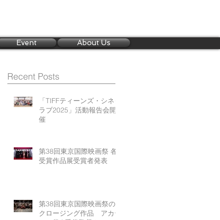
Event
About Us
Recent Posts
「TIFFティーンズ・シネク
ラブ2025」活動報告会開
催
第38回東京国際映画祭 各
受賞作品展受賞者発表
第38回東京国際映画祭の
クロージング作品 アカデ