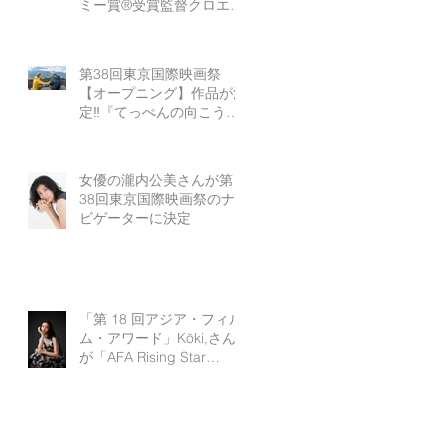
ミー賞®受賞監督クロエ・
ジャオの最新作『ハムネッ
ト』
第38回東京国際映画祭
【オープニング】作品が決
定‼『てっぺんの向こうに
あなたがいる』
女優の瀧内公美さんが第
38回東京国際映画祭のナ
ビゲーターに決定
「第 18 回アジア・フィル
ム・アワード」Kōki,さん
が「AFA Rising Star
Award」受賞