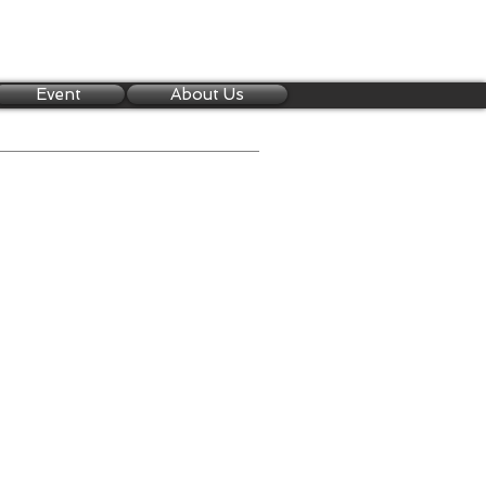
Event
About Us