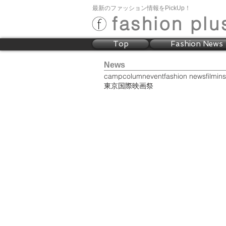
最新のファッション情報をPickUp！
fashion plu
Top
Fashion News
News
camp
column
event
fashion news
film
ins
東京国際映画祭