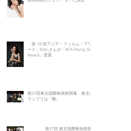
際映画祭のナビゲーターに決定
「第 18 回アジア・フィルム・アワ
ード」Kōki,さんが「AFA Rising Star
Award」受賞
第37回東京国際映画祭閉幕 東京グ
ランプリは『敵』
第37回 東京国際映画祭開