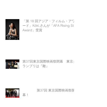
「第 18 回アジア・フィルム・アワ
ード」Kōki,さんが「AFA Rising Star
Award」受賞
第37回東京国際映画祭閉幕 東京グ
ランプリは『敵』
第37回 東京国際映画祭開
幕！