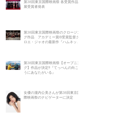
第38回東京国際映画祭 各受賞作品
展受賞者発表
第38回東京国際映画祭のクロージン
グ作品 アカデミー賞®受賞監督ク
ロエ・ジャオの最新作『ハムネッ
ト』
第38回東京国際映画祭【オープニン
グ】作品が決定‼『てっぺんの向こ
うにあなたがいる』
女優の瀧内公美さんが第38回東京国
際映画祭のナビゲーターに決定