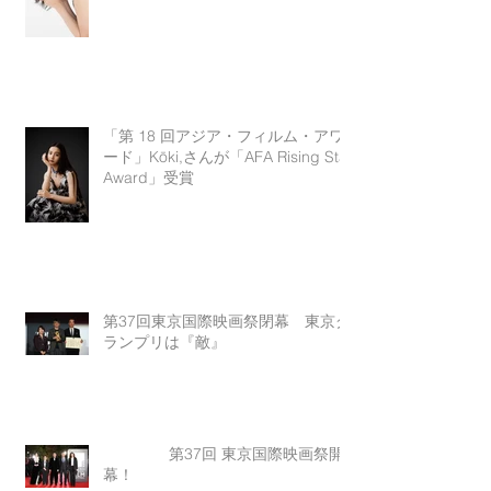
「第 18 回アジア・フィルム・アワ
ード」Kōki,さんが「AFA Rising Star
Award」受賞
第37回東京国際映画祭閉幕 東京グ
ランプリは『敵』
第37回 東京国際映画祭開
幕！