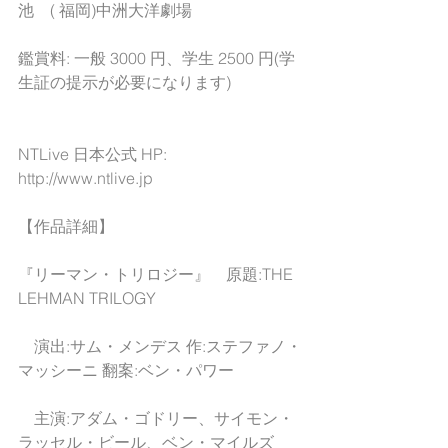
池　( 福岡)中洲大洋劇場
鑑賞料: 一般 3000 円、学生 2500 円(学
生証の提示が必要になります)
NTLive 日本公式 HP: 
http://www.ntlive.jp
【作品詳細】
『リーマン・トリロジー』　原題:THE 
LEHMAN TRILOGY
　演出:サム・メンデス 作:ステファノ・
マッシーニ 翻案:ベン・パワー
　主演:アダム・ゴドリー、サイモン・
ラッセル・ビール、ベン・マイルズ