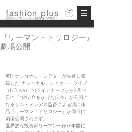
fashion plus
最新のファッション情報をPickUp！
『リーマン・トリロジー』
劇場公開
英国ナショナル・シアターが厳選し収
録した“ナショナル・シアター・ライブ
（NTLive）”のラインナップから2月14
日に『1917 命をかけた伝令』が公開に
なるサム・メンデス監督による演出作
品『リーマン・トリロジー』が同日に
劇場公開されます。
世界的な投資家リーマン一家が米国に