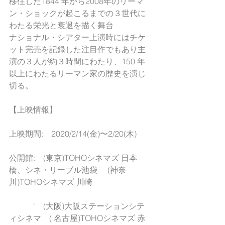
移住した1844 年から2008年のリーマ
ン・ショックが起こるまでの３世代に
わたる栄光と衰退を描く舞台
ナショナル・シアター上演時にはチケ
ット完売を記録した注目作でもあり主
演の３人が約３時間にわたり、150 年
以上にわたるリーマン家の歴史を演じ
切る。
【上映情報】
上映期間:　2020/2/14(金)〜2/20(木)
公開館:　(東京)TOHOシネマズ 日本
橋、シネ・リーブル池袋　 (神奈
川)TOHOシネマズ 川崎
　　　‘　(大阪)大阪ステーションシテ
ィシネマ　( 名古屋)TOHOシネマズ 赤